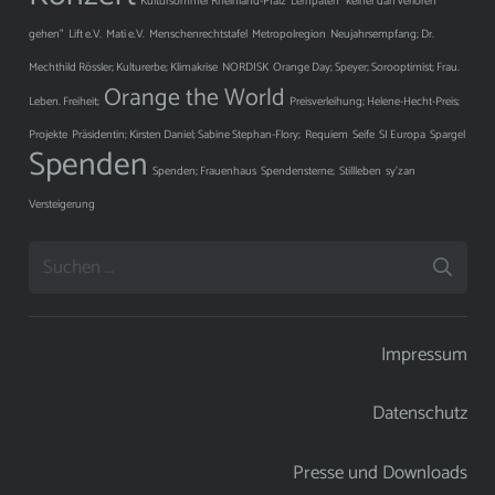
Kultursommer Rheinland-Pfalz
Lernpaten "keiner darf verloren
gehen"
Lift e.V.
Mati e.V.
Menschenrechtstafel
Metropolregion
Neujahrsempfang; Dr.
Mechthild Rössler; Kulturerbe; Klimakrise
NORDISK
Orange Day; Speyer; Sorooptimist; Frau.
Orange the World
Leben. Freiheit;
Preisverleihung; Helene-Hecht-Preis;
Projekte
Präsidentin; Kirsten Daniel; Sabine Stephan-Flory;
Requiem
Seife
SI Europa
Spargel
Spenden
Spenden; Frauenhaus
Spendensterne;
Stillleben
sy'zan
Versteigerung
Suchen
nach:
Impressum
Datenschutz
Presse und Downloads