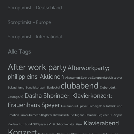
Soroptimist – Deutschland
Soroptimist – Europe
Soroptimist – International
Alle Tags
After work party
Afterworkparty;
philipp eins;
Aktionen
Altersarmut; Spende; Soroptimist club speyer
clubabend
Beleuchtung
Benefizkonzert
Bierdeckel
Clubprodukt
Dasha Shpringer; Klavierkonzert;
Courage AG
Frauenhaus Speyer
Frauennotruf Speyer
Fördergelder
Intellekt und
Emotion
Junior-Demenz-Begleiter
Kiesbuckelhütte; Jugend-Demenz-Begleiter; SI Projekt
Klavierabend
Kinderschutzbund OV Speyer e.V.
Kirchbootregatta
Kissel
Konzert