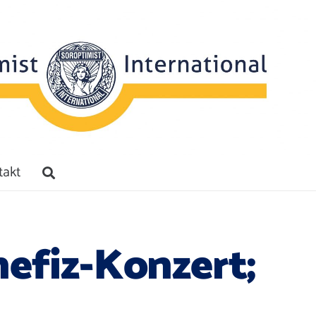
takt
nefiz-Konzert;