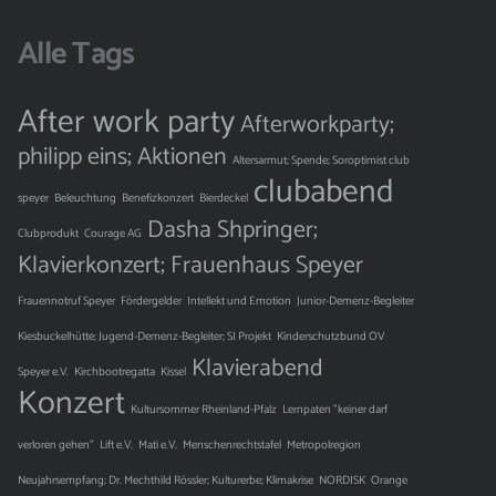
Alle Tags
After work party
Afterworkparty;
philipp eins;
Aktionen
Altersarmut; Spende; Soroptimist club
clubabend
speyer
Beleuchtung
Benefizkonzert
Bierdeckel
Dasha Shpringer;
Clubprodukt
Courage AG
Klavierkonzert;
Frauenhaus Speyer
Frauennotruf Speyer
Fördergelder
Intellekt und Emotion
Junior-Demenz-Begleiter
Kiesbuckelhütte; Jugend-Demenz-Begleiter; SI Projekt
Kinderschutzbund OV
Klavierabend
Speyer e.V.
Kirchbootregatta
Kissel
Konzert
Kultursommer Rheinland-Pfalz
Lernpaten "keiner darf
verloren gehen"
Lift e.V.
Mati e.V.
Menschenrechtstafel
Metropolregion
Neujahrsempfang; Dr. Mechthild Rössler; Kulturerbe; Klimakrise
NORDISK
Orange