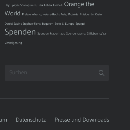
Orange the
Day; Speyer; Sorooptimist; Frau. Leben. Freiheit;
World
Preisverleihung; Helene-Hecht-Preis;
Projekte
Präsidentin; Kirsten
Daniel; Sabine Stephan-Flory;
Requiem
Seife
SI Europa
Spargel
Spenden
Spenden; Frauenhaus
Spendensterne;
Stillleben
sy'zan
Versteigerung
Suchen
nach:
sum
Datenschutz
Presse und Downloads