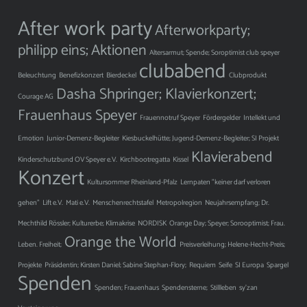
After work party
Afterworkparty;
philipp eins;
Aktionen
Altersarmut; Spende; Soroptimist club speyer
clubabend
Beleuchtung
Benefizkonzert
Bierdeckel
Clubprodukt
Dasha Shpringer; Klavierkonzert;
Courage AG
Frauenhaus Speyer
Frauennotruf Speyer
Fördergelder
Intellekt und
Emotion
Junior-Demenz-Begleiter
Kiesbuckelhütte; Jugend-Demenz-Begleiter; SI Projekt
Klavierabend
Kinderschutzbund OV Speyer e.V.
Kirchbootregatta
Kissel
Konzert
Kultursommer Rheinland-Pfalz
Lernpaten "keiner darf verloren
gehen"
Lift e.V.
Mati e.V.
Menschenrechtstafel
Metropolregion
Neujahrsempfang; Dr.
Mechthild Rössler; Kulturerbe; Klimakrise
NORDISK
Orange Day; Speyer; Sorooptimist; Frau.
Orange the World
Leben. Freiheit;
Preisverleihung; Helene-Hecht-Preis;
Projekte
Präsidentin; Kirsten Daniel; Sabine Stephan-Flory;
Requiem
Seife
SI Europa
Spargel
Spenden
Spenden; Frauenhaus
Spendensterne;
Stillleben
sy'zan