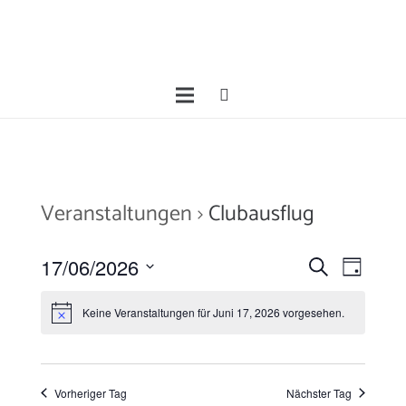
Veranstaltungen
Clubausflug
Veranstal
Veran
17/06/2026
Suche
Tag
Ansic
Suche
Datum
Navig
Keine Veranstaltungen für Juni 17, 2026 vorgesehen.
wählen.
und
Ansichten,
Navigatio
Vorheriger Tag
Nächster Tag