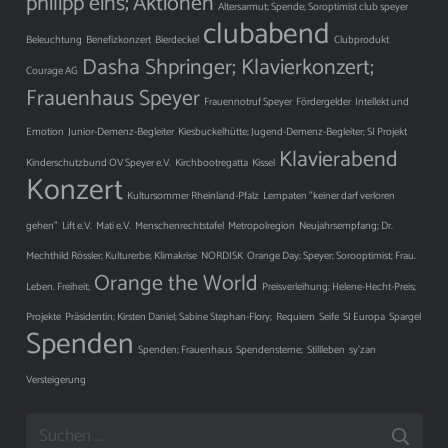
philipp eins;
Aktionen
Altersarmut; Spende; Soroptimist club speyer
clubabend
Beleuchtung
Benefizkonzert
Bierdeckel
Clubprodukt
Dasha Shpringer; Klavierkonzert;
Courage AG
Frauenhaus Speyer
Frauennotruf Speyer
Fördergelder
Intellekt und
Emotion
Junior-Demenz-Begleiter
Kiesbuckelhütte; Jugend-Demenz-Begleiter; SI Projekt
Klavierabend
Kinderschutzbund OV Speyer e.V.
Kirchbootregatta
Kissel
Konzert
Kultursommer Rheinland-Pfalz
Lernpaten "keiner darf verloren
gehen"
Lift e.V.
Mati e.V.
Menschenrechtstafel
Metropolregion
Neujahrsempfang; Dr.
Mechthild Rössler; Kulturerbe; Klimakrise
NORDISK
Orange Day; Speyer; Sorooptimist; Frau.
Orange the World
Leben. Freiheit;
Preisverleihung; Helene-Hecht-Preis;
Projekte
Präsidentin; Kirsten Daniel; Sabine Stephan-Flory;
Requiem
Seife
SI Europa
Spargel
Spenden
Spenden; Frauenhaus
Spendensterne;
Stillleben
sy'zan
Versteigerung
Suchen