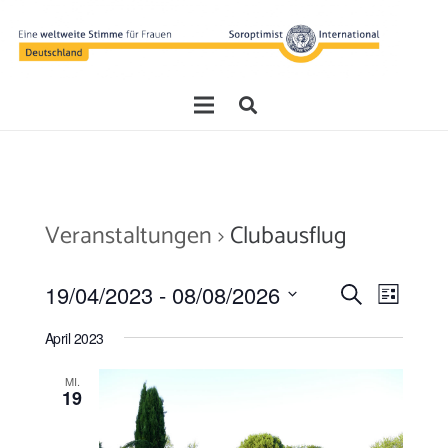
Veranstaltungen
Clubausflug
Veranstal
Veran
19/04/2023
 - 
08/08/2026
Suche
Liste
Ansic
Suche
Datum
April 2023
Navig
wählen.
und
MI.
Ansichten,
19
Navigatio