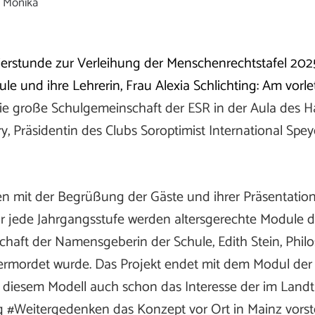
, Monika
eierstunde zur Verleihung der Menschenrechtstafel 20
ule und ihre Lehrerin, Frau Alexia Schlichting: Am vorl
die große Schulgemeinschaft der ESR in der Aula des H
, Präsidentin des Clubs Soroptimist International Spe
n mit der Begrüßung der Gäste und ihrer Präsentation: 
ür jede Jahrgangsstufe werden altersgerechte Module da
aft der Namensgeberin der Schule, Edith Stein, Philo
 ermordet wurde. Das Projekt endet mit dem Modul der 1
t diesem Modell auch schon das Interesse der im Landt
ng #Weitergedenken das Konzept vor Ort in Mainz vorstel