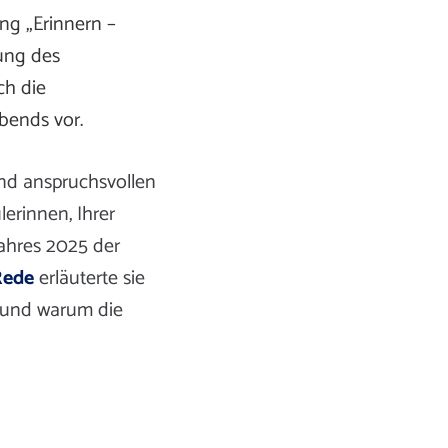
ng „Erinnern –
ung des
ch die
Abends vor.
und anspruchsvollen
erinnen, Ihrer
Jahres 2025 der
Rede
erläuterte sie
n und warum die